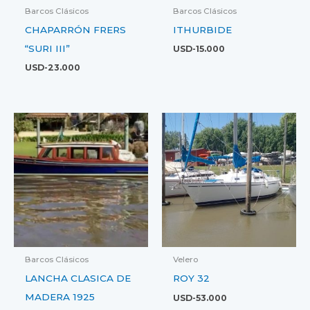
Barcos Clásicos
Barcos Clásicos
CHAPARRÓN FRERS
ITHURBIDE
“SURI III”
USD-
15.000
USD-
23.000
Barcos Clásicos
Velero
LANCHA CLASICA DE
ROY 32
MADERA 1925
USD-
53.000