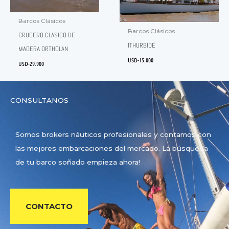
Barcos Clásicos
Barcos Clásicos
CRUCERO CLASICO DE
ITHURBIDE
MADERA ORTHOLAN
USD-
15.000
USD-
29.900
CONSULTANOS
Somos brokers náuticos profesionales y contamos con
las mejores embarcaciones del mercado. La búsqueda
de tu barco soñado empieza ahora!
CONTACTO