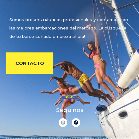
Somos brokers náuticos profesionales y contamos con
las mejores embarcaciones del mercado. La búsqueda
de tu barco soñado empieza ahora!
CONTACTO
Seguinos
I
F
n
a
s
c
t
e
a
b