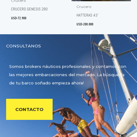
Crucero
Crucero
CRUCERO GENESIS 290
HATTERAS 43´
USD-
72.900
USD-
200.000
CONSULTANOS
Somos brokers náuticos profesionales y contamos con
las mejores embarcaciones del mercado. La búsqueda
de tu barco soñado empieza ahora!
CONTACTO