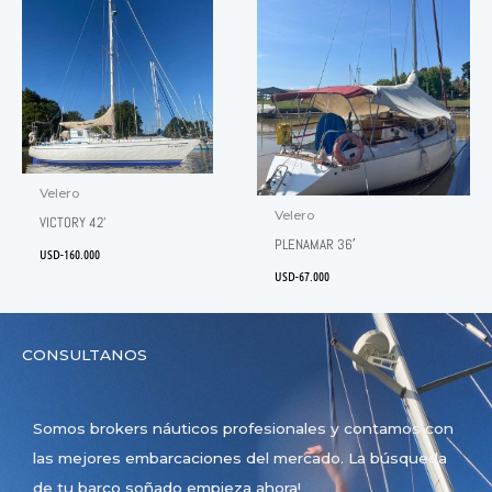
Velero
Velero
VICTORY 42’
PLENAMAR 36′
USD-
160.000
USD-
67.000
CONSULTANOS
Somos brokers náuticos profesionales y contamos con
las mejores embarcaciones del mercado. La búsqueda
de tu barco soñado empieza ahora!