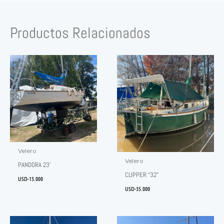
Productos Relacionados
Velero
Velero
PANDORA 23’
CLIPPER “32”
USD-
15.000
USD-
35.000