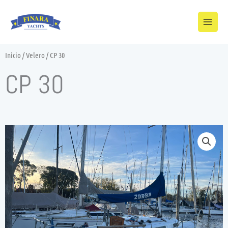
Ir
al
contenido
Inicio
/
Velero
/ CP 30
CP 30